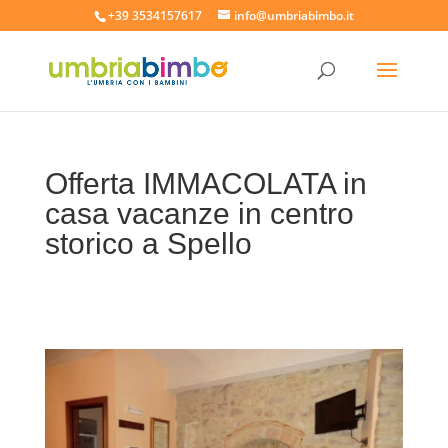
+39 3534157617
info@umbriabimbo.it
Offerta IMMACOLATA in
casa vacanze in centro
storico a Spello