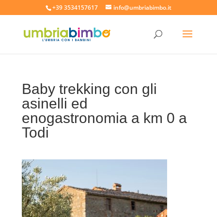
+39 3534157617
info@umbriabimbo.it
Baby trekking con gli
asinelli ed
enogastronomia a km 0 a
Todi