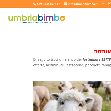
+39 3534157617
info@umbriabimbo.it
TUTTI I
Di seguito trovi un elenco dei
lastminute SETT
offerte, lastminute, lastsecond, pacchetti fami