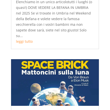
Elenchiamo in un unico articolotutti i luoghi (o
quasi!) DOVE VEDERE LA BEFANA IN UMBRIA
nel 2025 Se vi trovate in Umbria nel Weekend
della Befana e volete vedere la famosa
vecchierella con i vostri bambini ma non
sapete dove sarà, siete nel sito giusto! Solo
su...
leggi tutto