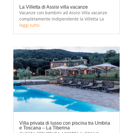
La Villetta di Assisi villa vacanze
Vacanze con bambini ad Assisi Villa vacanze
completamente indipendente la Villetta La
Villetta è una deliziosa villa vacanze ad uso
leggi tutto
esclusivo che si trova ad Assisi, Umbria. Ideale
ad ospitare una famiglia di massimo 5 persone
in 2 camere, 1 soggiorno, 1 cucina e un...
Villa privata di lusso con piscina tra Umbria
e Toscana – La Tiberina