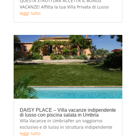
QUESTA STRUTTURA ACCETTA IL BONUS
VACANZE! Affitta la tua Villa Privata di Lusso
per le vacanze tra Umbria e Toscana! La
leggi tutto
Tiberina è una dimora di lusso con piscina
immersa nella campagna dell'Alto Tevere. 16
posti letto: 8 camere e 6 bagni. Tutto lo spazio
necessario...
DAISY PLACE – Villa vacanze indipendente
di lusso con piscina salata in Umbria
Villa Vacanze in UmbriaPer un soggiorno
esclusivo e di lusso in struttura indipendente
con piscina salata scegli Daisy Place DAISY
leggi tutto