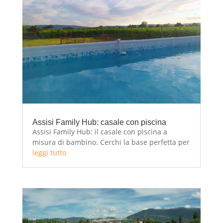
Assisi Family Hub: casale con piscina
Assisi Family Hub: il casale con piscina a
misura di bambino. Cerchi la base perfetta per
la tua vacanza in famiglia in Umbria?
leggi tutto
Benvenuti all’Assisi Family Hub, un casale
accogliente e spazioso situato a Petrignano di
Assisi, dove il relax dei genitori incontra il...