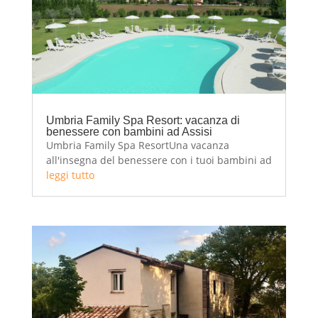
Umbria Family Spa Resort: vacanza di
benessere con bambini ad Assisi
Umbria Family Spa ResortUna vacanza
all'insegna del benessere con i tuoi bambini ad
Assisi! Al Country Hotel Umbria Family Spa
leggi tutto
Resort vivrete una vacanza di benessere con i
bambini a pochi chilometri da Assisi! Ad
attendervi una interminabile campagna,
camere, suite,...