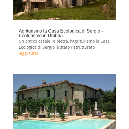
Agriturismo la Casa Ecologica di Sergio –
Ecoturismo in Umbria
Un antico casale in pietra, l'Agriturismo la Casa
Ecologica di Sergio, è stato ristrutturato
secondo le tecniche della bioedilizia e ampliato
leggi tutto
con una struttura in legno e paglia, per un
Ecoturismo in famiglia in Umbria L'Agriturismo
la Casa Ecologica di Sergio è una...