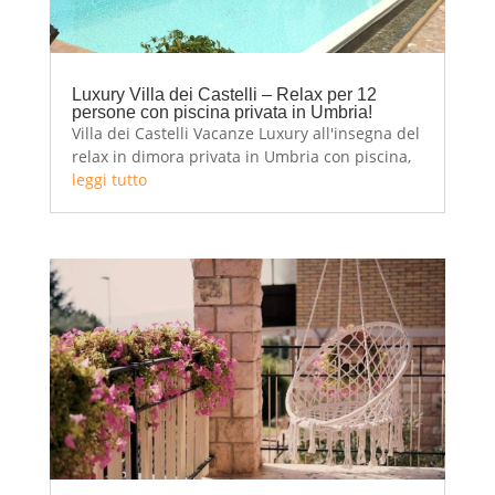
Luxury Villa dei Castelli – Relax per 12
persone con piscina privata in Umbria!
Villa dei Castelli Vacanze Luxury all'insegna del
relax in dimora privata in Umbria con piscina,
6 camere e 6 bagni per un totale di 12 posti
leggi tutto
letto! Villa dei Castelli è una dimora luxury con
piscina privata ideale per 12 persone che
deisderano regalarsi una vacanza...