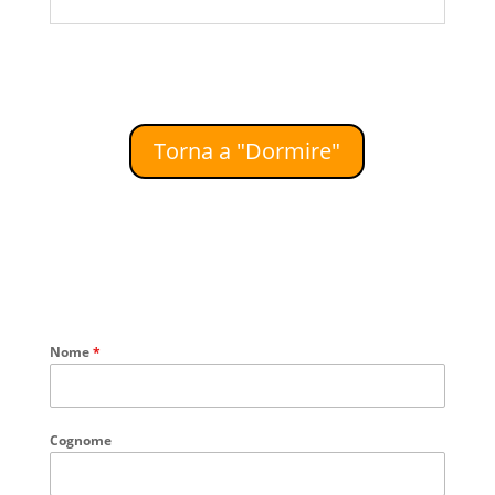
PLACE è una villa per vacanze di lusso in
Umbria con piscina salata ad uso
indipendente. Ristrutturata fornendo alle
famiglie o ai...
Torna a "Dormire"
Nome
*
Cognome