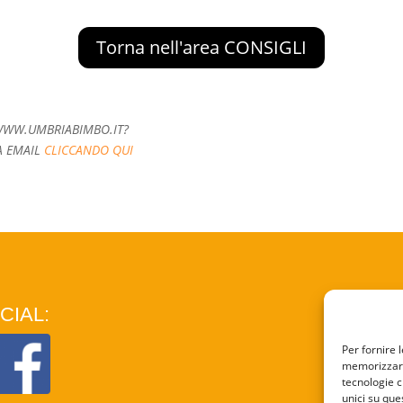
Torna nell'area CONSIGLI
U WWW.UMBRIABIMBO.IT?
A EMAIL
CLICCANDO QUI
CIAL:
COO
Per fornire 
memorizzare 
PRI
tecnologie c
unici su que