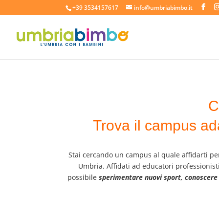
+39 3534157617
info@umbriabimbo.it
C
Trova il campus ada
Stai cercando un campus al quale affidarti per
Umbria.
Affidati ad educatori professionist
possibile
sperimentare nuovi sport, conoscere g