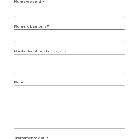
Numero adulti
*
Numero bambini
*
Età dei bambini (Es. 5, 3, 2...)
Note
Trattamento dati
*