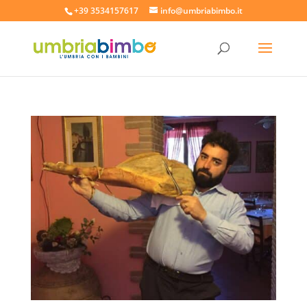
+39 3534157617
info@umbriabimbo.it