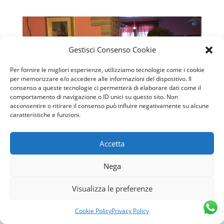
Gestisci Consenso Cookie
Per fornire le migliori esperienze, utilizziamo tecnologie come i cookie
per memorizzare e/o accedere alle informazioni del dispositivo. Il
consenso a queste tecnologie ci permetterà di elaborare dati come il
comportamento di navigazione o ID unici su questo sito. Non
acconsentire o ritirare il consenso può influire negativamente su alcune
caratteristiche e funzioni.
Accetta
Nega
Agriturismo La Barbatta – Il Cerreto: Camere,
Ristorante, Fattoria e Piscina vicino Assisi
L'AGRITURISMO IL CERRETOCASA DELLA
Visualizza le preferenze
BARBATTA A BETTONA (vicinissimo ad Assisi!)
All'Agriturismo troverete camere confortevoli
Cookie Policy
Privacy Policy
anche per famiglie con bambini in visita ad