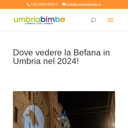
+39 3534157617
info@umbriabimbo.it
Dove vedere la Befana in
Umbria nel 2024!