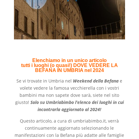
Elenchiamo in un unico articolo
tutti i luoghi (o quasi!) DOVE VEDERE LA
BEFANA IN UMBRIA nel 2024
Se vi trovate in Umbria nel
W
eekend
della Befana
e
volete vedere la famosa vecchierella con i vostri
bambini ma non sapete dove sarà, siete nel sito
giusto!
Solo su Umbriabimbo l’elenco dei luoghi in cui
incontrarla aggiornato al 2024!
Questo articolo, a cura di umbriabimbo.it, verrà
continuamente aggiornato selezionando le
manifestazioni con la Befana più adatte alle famiglie