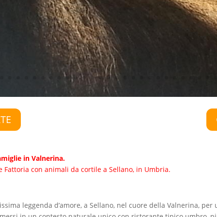
RTE
iglie in Valnerina.
Fattoria con animali da cortile a Sellano, in Umbria.
lissima leggenda d’amore, a Sellano, nel cuore della Valnerina, per
rsi in un contesto naturale unico con ristorante tipico umbro, pis