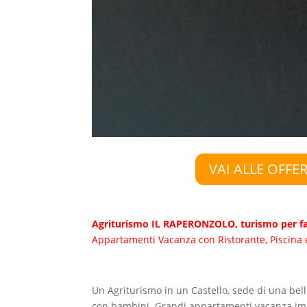
VAI ALLE OFFE
Agriturismo IL RAPERONZOLO, turismo per fam
Appartamenti Vacanza con Ristorante, Piscina e 
Un Agriturismo in un Castello, sede di una bel
con bambini. Grandi appartamenti vacanza imme