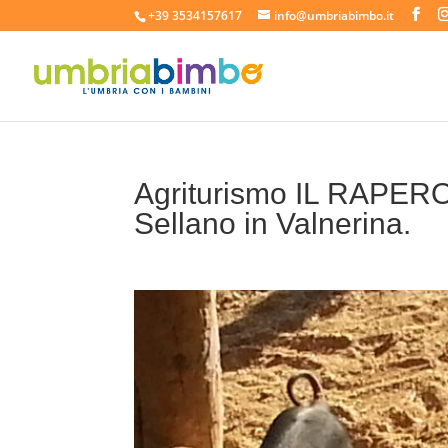
+39 3534157617
info@umbriabimbo.it
Agriturismo IL RAPERO
Sellano in Valnerina.