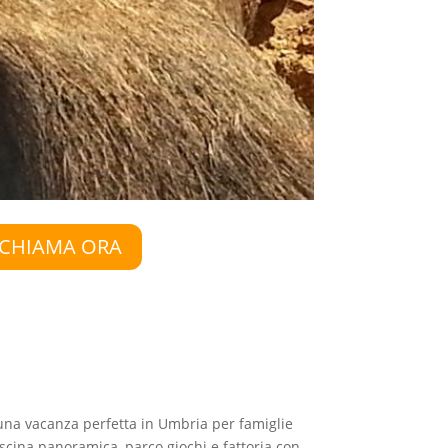
CHIAMA ORA
 una vacanza perfetta in Umbria per famiglie
cina panoramica, parco giochi e fattoria con