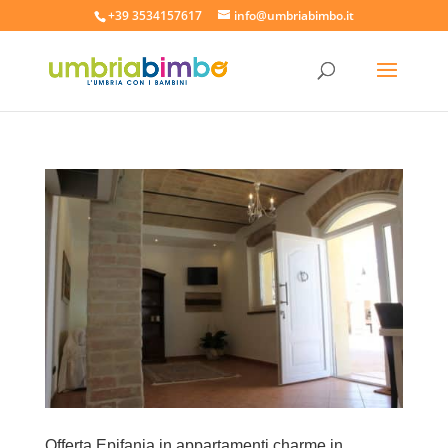
+39 3534157617
info@umbriabimbo.it
Offerta Epifania in appartamenti charme in