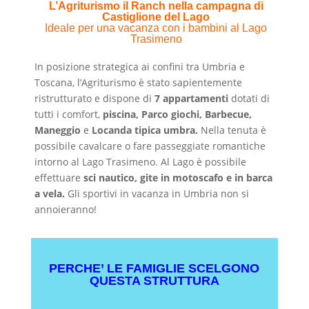
L’Agriturismo il Ranch nella campagna di
Castiglione del Lago
Ideale per una vacanza con i bambini al Lago
Trasimeno
In posizione strategica ai confini tra Umbria e
Toscana, l’Agriturismo è stato sapientemente
ristrutturato e dispone di
7 appartamenti
dotati di
tutti i comfort,
piscina, Parco giochi, Barbecue,
Maneggio
e
Locanda tipica umbra.
Nella tenuta è
possibile cavalcare o fare passeggiate romantiche
intorno al Lago Trasimeno. Al Lago è possibile
effettuare
sci nautico, gite in
motoscafo e in barca
a vela
.
Gli sportivi in vacanza in Umbria non si
annoieranno!
PERCHE’ LE FAMIGLIE SCELGONO
QUESTA STRUTTURA