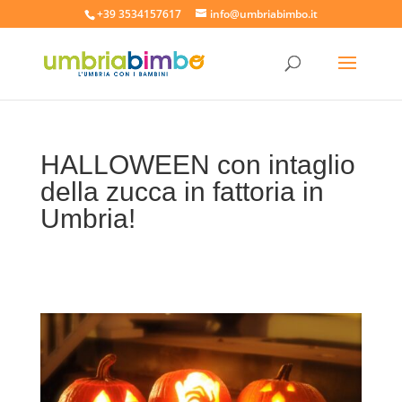
+39 3534157617
info@umbriabimbo.it
HALLOWEEN con intaglio
della zucca in fattoria in
Umbria!