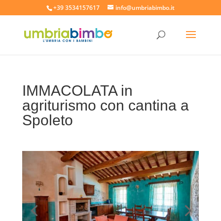
+39 3534157617
info@umbriabimbo.it
IMMACOLATA in
agriturismo con cantina a
Spoleto