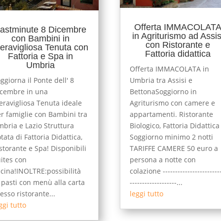
Offerta IMMACOLAT
astminute 8 Dicembre
in Agriturismo ad Assis
con Bambini in
con Ristorante e
eravigliosa Tenuta con
Fattoria didattica
Fattoria e Spa in
Umbria
Offerta IMMACOLATA in
ggiorna il Ponte dell' 8
Umbria tra Assisi e
cembre in una
BettonaSoggiorno in
ravigliosa Tenuta ideale
Agriturismo con camere e
r famiglie con Bambini tra
appartamenti. Ristorante
bria e Lazio Struttura
Biologico, Fattoria Didattica
tata di Fattoria Didattica,
Soggiorno minimo 2 notti
storante e Spa! Disponibili
TARIFFE CAMERE 50 euro a
ites con
persona a notte con
cina!INOLTRE:possibilità
colazione -----------------------
 pasti con menù alla carta
-------------------...
esso ristorante...
leggi tutto
ggi tutto