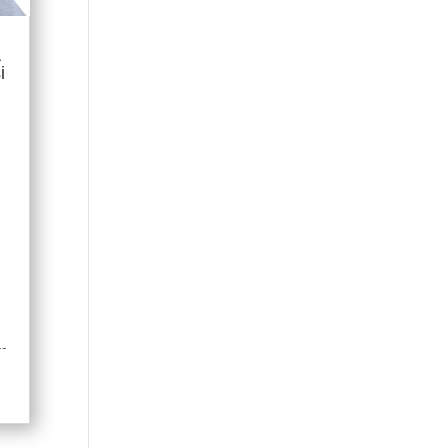
A
i
--