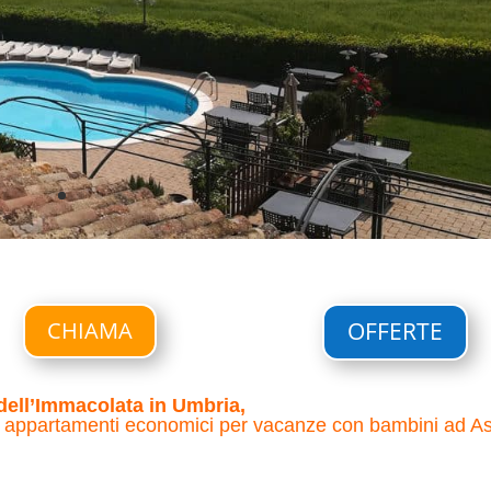
CHIAMA
OFFERTE
dell’Immacolata in Umbria,
i
appartamenti economici per vacanze con bambini ad As