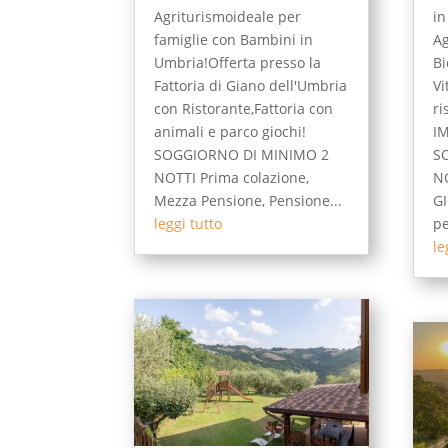
Agriturismoideale per
in
famiglie con Bambini in
Ag
Umbria!Offerta presso la
Bi
Fattoria di Giano dell'Umbria
Vi
con Ristorante,Fattoria con
ri
animali e parco giochi!
I
SOGGIORNO DI MINIMO 2
S
NOTTI Prima colazione,
N
Mezza Pensione, Pensione...
G
leggi tutto
pe
le