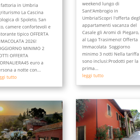
weekend lungo di
 fattoria in Umbria
Sant'Ambrogio in
riturismo La Cascina
Umbria!Scopri l'offerta degl
ologica di Spoleto, San
appartamenti vacanza del
to, camere confortevoli e
Casale gli Aromi di Piegaro,
storante tipico OFFERTA
al Lago Trasimeno! Offerta
MMACOLATA 2026!
Immacolata Soggiorno
OGGIORNO MINIMO 2
minimo 3 notti Nella tariffa
OTTI OFFERTA
sono inclusi:Prodotti per la
IORNALIERA45 euro a
prima...
rsona a notte con...
leggi tutto
ggi tutto