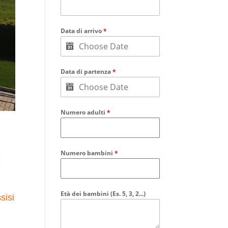
Data di arrivo
*
Data di partenza
*
Numero adulti
*
Numero bambini
*
Età dei bambini (Es. 5, 3, 2...)
sisi