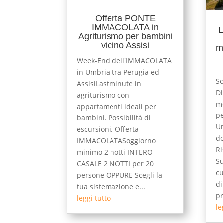
Offerta PONTE
IMMACOLATA in
L
Agriturismo per bambini
vicino Assisi
m
Week-End dell'IMMACOLATA
in Umbria tra Perugia ed
So
AssisiLastminute in
Di
agriturismo con
me
appartamenti ideali per
pe
bambini. Possibilità di
Um
escursioni. Offerta
do
IMMACOLATASoggiorno
Ri
minimo 2 notti INTERO
Su
CASALE 2 NOTTI per 20
cu
persone OPPURE Scegli la
di
tua sistemazione e...
pr
leggi tutto
le