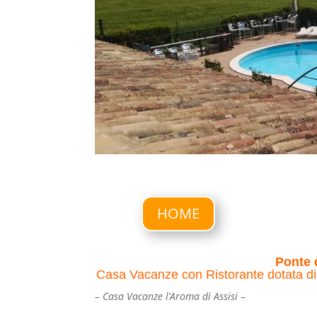
HOME
Ponte 
Casa Vacanze
con Ristorante dotata d
– Casa Vacanze l’Aroma di Assisi –