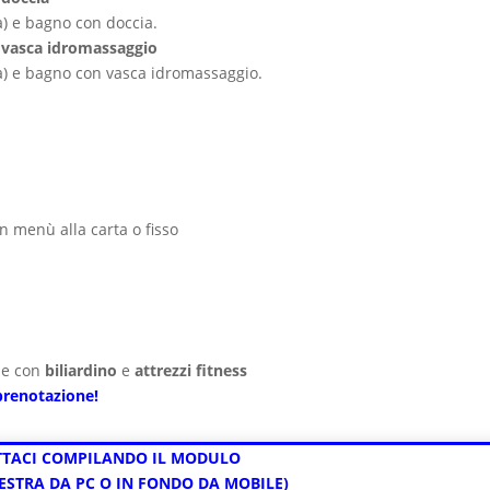
a) e bagno con doccia.
 vasca idromassaggio
la) e bagno con vasca idromassaggio.
on menù alla carta o fisso
le con
biliardino
e
attrezzi fitness
 prenotazione!
TACI COMPILANDO IL MODULO
DESTRA DA PC O IN FONDO DA MOBILE)