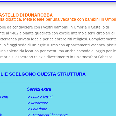
CASTELLO DI DUNAROBBA
oria didattica. Meta ideale per una vacanza con bambini in Umbr
ile da condividere con i vostri bambini in Umbria il Castello di
te al 1482 a pianta quadrata con cortile interno e torri circolari di 
otterranea privata ideale per celebrare riti religiosi. Completament
astello è oggi sede di un agriturismo con appartamenti vacanza, pisci
. Una splendida location per eventi ma anche comodo alloggio per l
bria si aspettano relax e divertimento in un’atmosfera fiabesca !
GLIE SCELGONO QUESTA STRUTTURA
Servizi extra
3 km)
✓
Culle e lettini
✓
Ristorante
✓
Colazione
i!
✓
Trattamenti benessere