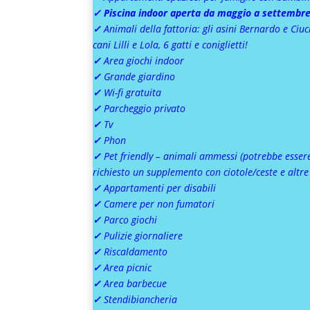
✓ Piscina indoor aperta da maggio a settembre
✓
Animali della fattoria: gli asini Bernardo e Ciuc
cani Lilli e Lola, 6 gatti e coniglietti!
✓
Area giochi indoor
✓
Grande giardino
✓
Wi-fi gratuita
✓
Parcheggio privato
✓
Tv
✓
Phon
✓
Pet friendly – animali ammessi (potrebbe esser
richiesto un supplemento con ciotole/ceste e altre f
✓
Appartamenti per disabili
✓
Camere per non fumatori
✓
Parco giochi
✓
Pulizie giornaliere
✓
Riscaldamento
✓
Area picnic
✓
Area barbecue
✓
Stendibiancheria