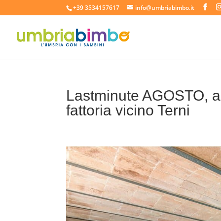
+39 3534157617
info@umbriabimbo.it
Lastminute AGOSTO, app
fattoria vicino Terni