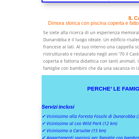
IL 
Dimora storica con piscina coperta e fatt
Se siete alla ricerca di un esperienza memorab
Dunarobba è il luogo ideale. Un edificio risalen
francese ai lati. Al suo interno una cappella s
ristrutturato e restaurato negli anni ’70 il C
coperta e fattoria didattica con tanti animali
famiglie con bambini che da una vacanza in Um
PERCHE’ LE FAMI
Servizi inclusi
✓
Vicinissimo alla Foresta Fossile di Dunarobba (
✓
Vicinissimo al Leo Wild Park (12 km)
✓
Vicinissimo a Carsulae (15 km)
✓
Appartamenti spaziosi per famiglie con bambin