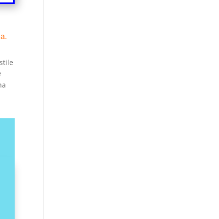
ia.
stile
e
na
e