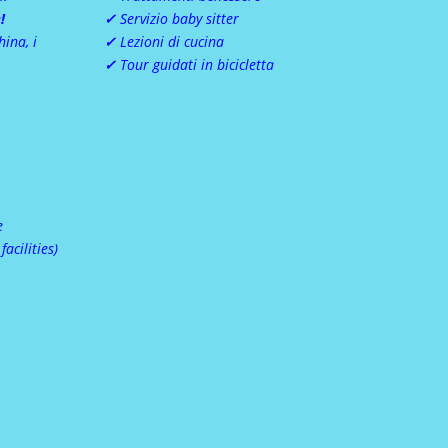
!
✓
Servizio baby sitter
hina, i
✓
Lezioni di cucina
✓
Tour guidati in bicicletta
e
acilities)