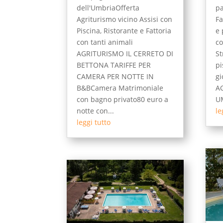
dell'UmbriaOfferta
pa
Agriturismo vicino Assisi con
Fa
Piscina, Ristorante e Fattoria
e 
con tanti animali
co
AGRITURISMO IL CERRETO DI
St
BETTONA TARIFFE PER
pi
CAMERA PER NOTTE IN
gi
B&BCamera Matrimoniale
A
con bagno privato80 euro a
UM
notte con...
le
leggi tutto