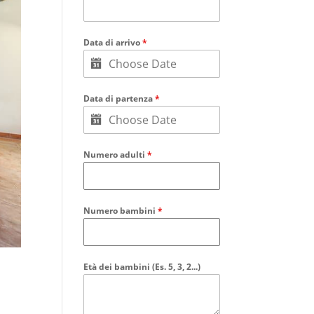
Data di arrivo
*
Data di partenza
*
Numero adulti
*
Numero bambini
*
Età dei bambini (Es. 5, 3, 2...)