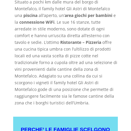
Situato a pochi km dalle mura del borgo di
Montefalco, il family hotel Gli Astri di Montefalco
una
piscina
all’aperto, un’
area giochi per bambini
e
la
connessione WiFi
. Le sue 16 stanze, tutte
arredate in stile moderno, sono dotate di ogni
comfort e hanno un’uscita diretta all’esterno con
tavolo e sedie. L’ottimo
Ristorante – Pizzeria
offre
una cucina tipica umbra con l’ultilizzo di prodotti
locali ed una vasta scelta di pizze cotte nel
tradizionale forno a cupola oltre ad una selezione di
vini provenienti dalle cantine della zona di
Montefalco. Adagiato su una collina da cui si
scorgono i vigneti il family hotel Gli Astri di
Montefalco gode di una posizione che permette di
raggiungere facilmente sia le famose cantine della
zona che i borghi turistici dell’Umbria.
PERCHE’ LE FAMIGLIE SCELGONO