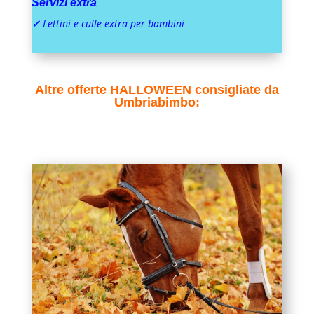
Servizi extra
✓
L
ettini e culle extra per bambini
Altre offerte HALLOWEEN consigliate da
Umbriabimbo: