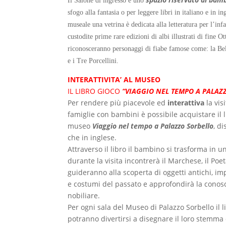
Il Salone di ingresso è uno
sfogo alla fantasia o per leggere libri in italiano e in i
museale u
na vetrina è dedicata alla letteratura per l’inf
custodite prime rare edizioni di albi illustrati di fine 
riconosceranno personaggi di fiabe famose come: la B
e i Tre Porcellini.
INTERATTIVITA’ AL MUSEO
IL LIBRO GIOCO
“VIAGGIO NEL TEMPO A PALAZ
Per rendere più piacevole ed
interattiva
la vis
famiglie con bambini è possibile acquistare il l
museo
Viaggio nel tempo a Palazzo Sorbello
, di
che in inglese.
Attraverso il libro il bambino si trasforma in 
durante la visita incontrerà il Marchese, il Poet
guideranno alla scoperta di oggetti antichi, im
e costumi del passato e approfondirà la conos
nobiliare.
Per ogni sala del Museo di Palazzo Sorbello il l
potranno divertirsi a disegnare il loro stemma d