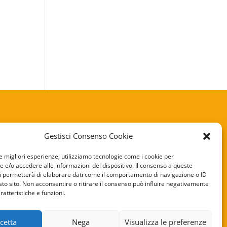
Gestisci Consenso Cookie
KIE POLICY
le migliori esperienze, utilizziamo tecnologie come i cookie per
e/o accedere alle informazioni del dispositivo. Il consenso a queste
VACY POLICY
i permetterà di elaborare dati come il comportamento di navigazione o ID
sto sito. Non acconsentire o ritirare il consenso può influire negativamente
ratteristiche e funzioni.
cetta
Nega
Visualizza le preferenze