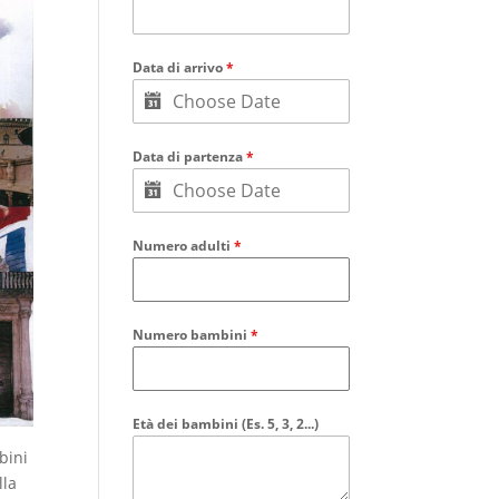
Data di arrivo
*
Data di partenza
*
Numero adulti
*
Numero bambini
*
Età dei bambini (Es. 5, 3, 2...)
bini
lla