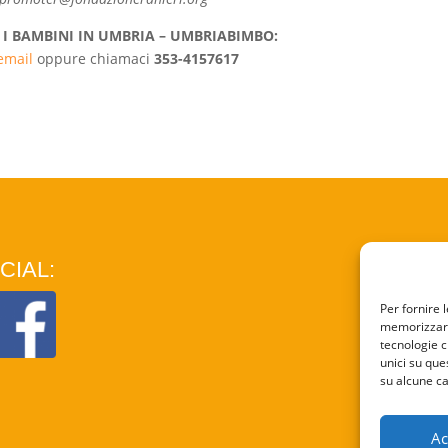
 I BAMBINI IN UMBRIA – UMBRIABIMBO:
’email
oppure chiamaci
353-4157617
CIAL:
COO
Per fornire 
memorizzare 
PRI
tecnologie c
unici su que
su alcune ca
Ac