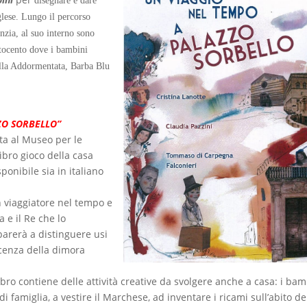
disegnare e dare
nglese. Lungo il percorso
anzia, al suo interno sono
Ottocento dove i bambini
ella Addormentata, Barba Blu
ZO SORBELLO”
ita al Museo per le
ibro gioco della casa
sponibile sia in italiano
un viaggiatore nel tempo e
a e il Re che lo
parerà a distinguere usi
cenza della dimora
ibro contiene delle attività creative da svolgere anche a casa: i bam
i famiglia, a vestire il Marchese, ad inventare i ricami sull’abito de