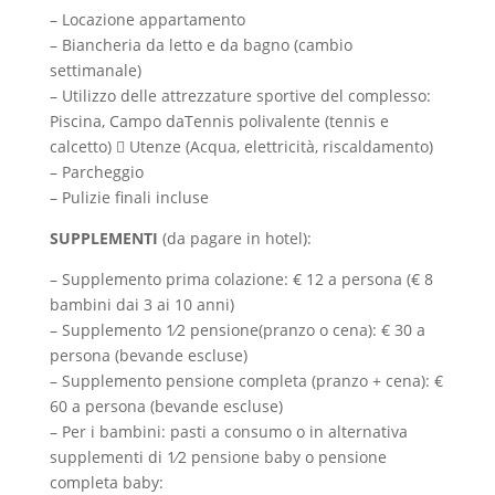
– Locazione appartamento
–
Biancheria da letto e da bagno (cambio
settimanale)
–
Utilizzo delle attrezzature sportive del complesso:
Piscina, Campo daTennis polivalente (tennis e
calcetto)

Utenze (Acqua, elettricità, riscaldamento)
–
Parcheggio
–
Pulizie finali incluse
SUPPLEMENTI
(da pagare in hotel):
– Supplemento prima
colazione: € 12 a persona (€ 8
bambini dai 3 ai 10 anni)
–
Supplemento 1⁄2 pensione(pranzo o cena): € 30 a
persona (bevande escluse)
–
Supplemento pensione completa (pranzo + cena): €
60 a persona (bevande escluse)
– Per i bambini: pasti a consumo o in alternativa
supplementi di 1⁄2 pensione baby o pensione
completa baby: