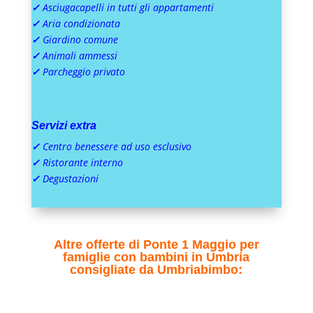
✓
Asciugacapelli in tutti gli appartamenti
✓
Aria condizionata
✓
Giardino comune
✓
Animali ammessi
✓
Parcheggio privato
Servizi extra
✓
Centro benessere ad uso esclusivo
✓
Ristorante interno
✓
Degustazioni
Altre offerte di Ponte 1 Maggio per
famiglie con bambini in Umbria
consigliate da Umbriabimbo: