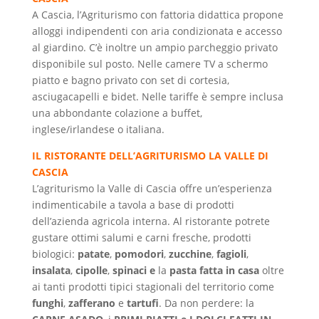
A Cascia, l’Agriturismo con fattoria didattica propone
alloggi indipendenti con aria condizionata e accesso
al giardino. C’è inoltre un ampio parcheggio privato
disponibile sul posto. Nelle camere TV a schermo
piatto e bagno privato con set di cortesia,
asciugacapelli e bidet. Nelle tariffe è sempre inclusa
una abbondante colazione a buffet,
inglese/irlandese o italiana.
IL RISTORANTE DELL’AGRITURISMO LA VALLE DI
CASCIA
L’agriturismo la Valle di Cascia offre un’esperienza
indimenticabile a tavola a base di prodotti
dell’azienda agricola interna. Al ristorante potrete
gustare ottimi salumi e carni fresche, prodotti
biologici:
pa
tate
,
pomodori
,
zucchine
,
fagioli
,
insalata
,
cipolle
,
spinaci e
la
pasta fatta in casa
oltre
ai tanti prodotti tipici stagionali del territorio come
funghi
,
zafferano
e
tartufi
. Da non perdere: la