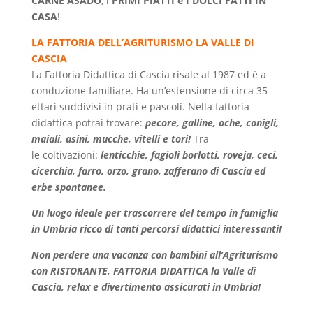
CARNE ASADO
, i
PRIMI PIATTI e
I DOLCI FATTI IN
CASA
!
LA FATTORIA DELL’AGRITURISMO LA VALLE DI
CASCIA
La Fattoria Didattica di Cascia risale al 1987 ed è a
conduzione familiare. Ha un’estensione di circa 35
ettari suddivisi in prati e pascoli. Nella fattoria
didattica potrai trovare:
pecore, galline, oche, conigli,
maiali, asini, mucche, vitelli e tori!
Tra
le
coltivazioni:
lenticchie, fagioli borlotti, roveja, ceci,
cicerchia, farro, orzo, grano, zafferano di Cascia ed
erbe spontanee.
Un luogo ideale per trascorrere del tempo in famiglia
in Umbria ricco di tanti percorsi didattici interessanti!
Non perdere una vacanza con bambini all’Agriturismo
con RISTORANTE, FATTORIA DIDATTICA la Valle di
Cascia, relax e divertimento assicurati in Umbria!