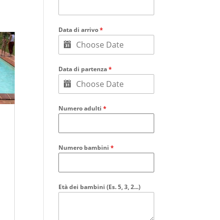
Data di arrivo
*
Data di partenza
*
Numero adulti
*
Numero bambini
*
Età dei bambini (Es. 5, 3, 2...)