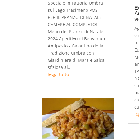
Speciale in Fattoria Umbra
E
sul Lago Trasimeno POSTI
A
PER IL PRANZO DI NATALE -
v
CAMERE AL COMPLETO!
Ag
Menù del Pranzo di Natale
vi
2024 Aperitivo di Benvenuto
tu
Antipasto - Galantina della
Eu
Tradizione Umbra con
Ma
Giardiniera di Mara e Salsa
an
sfiziosa al...
T
leggi tutto
N
so
ma
ca
ca
le