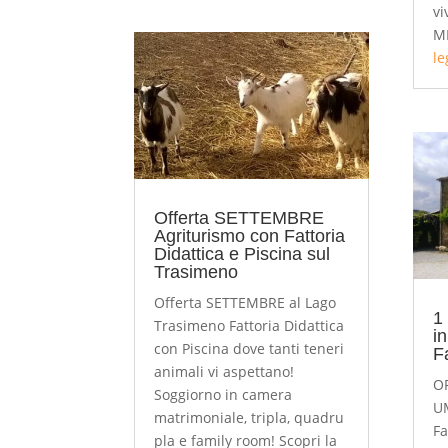
vi
M
le
Offerta SETTEMBRE
Agriturismo con Fattoria
Didattica e Piscina sul
Trasimeno
Offerta SETTEMBRE al Lago
1
Trasimeno Fattoria Didattica
i
con Piscina dove tanti teneri
F
animali vi aspettano!
O
Soggiorno in camera
U
matrimoniale, tripla, quadru
Fa
pla e family room! Scopri la