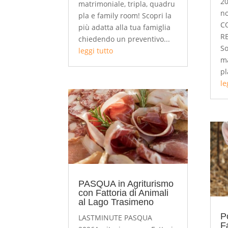
20
matrimoniale, tripla, quadru
n
pla e family room! Scopri la
C
più adatta alla tua famiglia
R
chiedendo un preventivo...
So
leggi tutto
ma
pl
le
PASQUA in Agriturismo
con Fattoria di Animali
al Lago Trasimeno
P
LASTMINUTE PASQUA
Fa