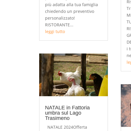
Ri
più adatta alla tua famiglia
T
chiedendo un preventivo
MI
personalizzato!
T
RISTORANTE...
R
leggi tutto
G
DE
i 
ne
le
NATALE in Fattoria
umbra sul Lago
Trasimeno
NATALE 2024Offerta