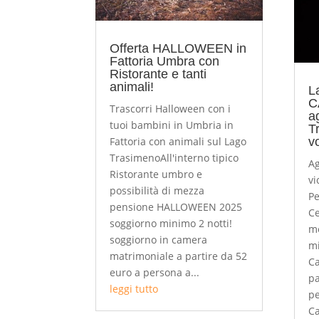
Offerta HALLOWEEN in
Fattoria Umbra con
Ristorante e tanti
animali!
L
C
Trascorri Halloween con i
a
tuoi bambini in Umbria in
T
Fattoria con animali sul Lago
v
TrasimenoAll'interno tipico
Ag
Ristorante umbro e
vi
possibilità di mezza
P
pensione HALLOWEEN 2025
Ce
soggiorno minimo 2 notti!
me
soggiorno in camera
mi
matrimoniale a partire da 52
Ca
euro a persona a...
pa
leggi tutto
pe
Ca