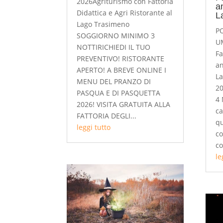
2026Agriturismo con Fattoria
an
Didattica e Agri Ristorante al
L
Lago Trasimeno
P
SOGGIORNO MINIMO 3
UM
NOTTIRICHIEDI IL TUO
Fa
PREVENTIVO! RISTORANTE
an
APERTO! A BREVE ONLINE I
L
MENU DEL PRANZO DI
2
PASQUA E DI PASQUETTA
4 
2026! VISITA GRATUITA ALLA
ca
FATTORIA DEGLI...
qu
leggi tutto
co
co
le