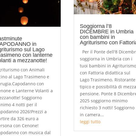
Soggiorna l’8
DICEMBRE in Umbria
con bambini in
astminute
Agriturismo con Fattori
APODANNO in
griturismo sul Lago
Per il Ponte dell'8 Dicemb
rasimeno con lanterne
soggiorna in Umbria con i
olanti a mezzanotte!
tuoi bambini in Agriturism
riturismo con Animali
con Fattoria didattica sul
cino al Lago Trasimeno e
Lago Trasimeno. Ristorante
erugia.Capodanno con
tipico e possibilità di mezz
none e Lanterne Volanti a
pensione. Ponte 8 Dicembr
zzanotte! Soggiorno
2025 soggiorno minimo
nimo 4 notti per il
richiesto 3 notti! Soggiorno
podanno 2026!Prezzi a
in camera...
rtire da 326 euro a
leggi tutto
rsona con Cenone!
podanno con musica dal