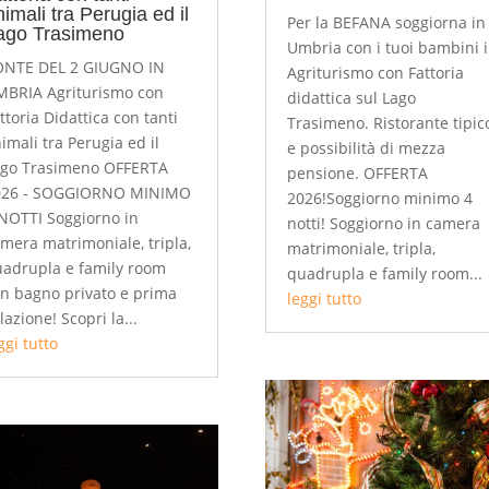
imali tra Perugia ed il
Per la BEFANA soggiorna in
ago Trasimeno
Umbria con i tuoi bambini 
ONTE DEL 2 GIUGNO IN
Agriturismo con Fattoria
BRIA Agriturismo con
didattica sul Lago
ttoria Didattica con tanti
Trasimeno. Ristorante tipic
imali tra Perugia ed il
e possibilità di mezza
ago Trasimeno OFFERTA
pensione. OFFERTA
026 - SOGGIORNO MINIMO
2026!Soggiorno minimo 4
NOTTI Soggiorno in
notti! Soggiorno in camera
mera matrimoniale, tripla,
matrimoniale, tripla,
adrupla e family room
quadrupla e family room...
n bagno privato e prima
leggi tutto
lazione! Scopri la...
ggi tutto