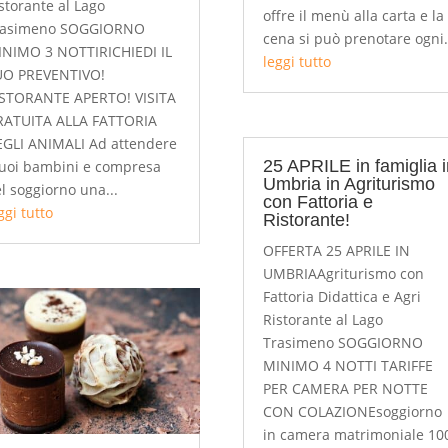
storante al Lago
offre il menù alla carta e la
rasimeno SOGGIORNO
cena si può prenotare ogni.
NIMO 3 NOTTIRICHIEDI IL
leggi tutto
UO PREVENTIVO!
ISTORANTE APERTO! VISITA
RATUITA ALLA FATTORIA
GLI ANIMALI Ad attendere
25 APRILE in famiglia 
tuoi bambini e compresa
Umbria in Agriturismo
l soggiorno una...
con Fattoria e
ggi tutto
Ristorante!
OFFERTA 25 APRILE IN
UMBRIAAgriturismo con
Fattoria Didattica e Agri
Ristorante al Lago
Trasimeno SOGGIORNO
MINIMO 4 NOTTI TARIFFE
PER CAMERA PER NOTTE
CON COLAZIONEsoggiorno
in camera matrimoniale 10