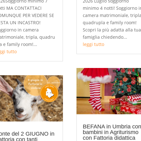
26Soggiorno minimo 7
2026 Luglio soggiorno
otti MA CONTATTACI
minimo 4 notti! Soggiorno i
OMUNQUE PER VEDERE SE
camera matrimoniale, tripla
ESTA UN INCASTRO!
quadrupla e family room!
ggiorno in camera
Scopri la più adatta alla tu
trimoniale, tripla, quadru
famiglia chiedendo...
a e family room!...
leggi tutto
ggi tutto
BEFANA in Umbria co
bambini in Agriturismo
onte del 2 GIUGNO in
con Fattoria didattica
ttoria con tanti