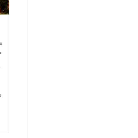
a
re
o
a
e