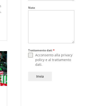
n
Note
,
a
Trattamento dati
*
Acconsento alla
privacy
policy
e al
trattamento
dati
.
Invia
n