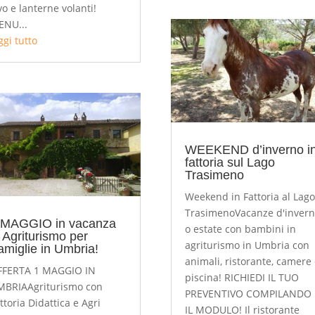
vo e lanterne volanti!
ENU...
ggi tutto
WEEKEND d’inverno i
fattoria sul Lago
Trasimeno
Weekend in Fattoria al Lag
TrasimenoVacanze d'inver
 MAGGIO in vacanza
o estate con bambini in
n Agriturismo per
agriturismo in Umbria con
amiglie in Umbria!
animali, ristorante, camere
FFERTA 1 MAGGIO IN
piscina! RICHIEDI IL TUO
MBRIAAgriturismo con
PREVENTIVO COMPILANDO
ttoria Didattica e Agri
IL MODULO! Il ristorante