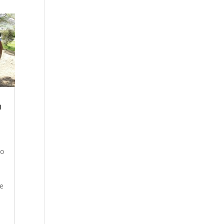
n
o
no
 e