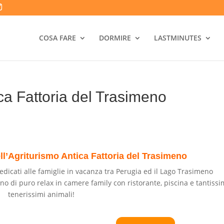
COSA FARE
DORMIRE
LASTMINUTES
ica Fattoria del Trasimeno
ll’Agriturismo Antica Fattoria del Trasimeno
dedicati alle famiglie in vacanza tra Perugia ed il Lago Trasimeno
rno di puro relax in camere family con ristorante, piscina e tantissi
tenerissimi animali!