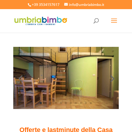
+39 3534157617
info@umbriabimbo.it
Offerte e lastminute della Casa