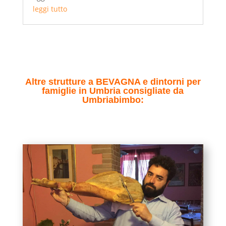
leggi tutto
Altre strutture a BEVAGNA e dintorni per
famiglie in Umbria consigliate da
Umbriabimbo: