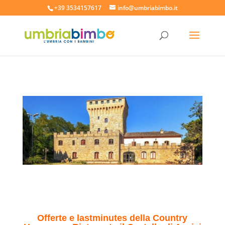
+39 3534157617
info@umbriabimbo.it
Offerte e lastminutes della Country