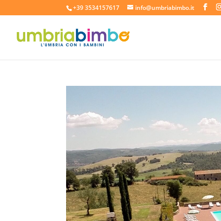
+39 3534157617
info@umbriabimbo.it