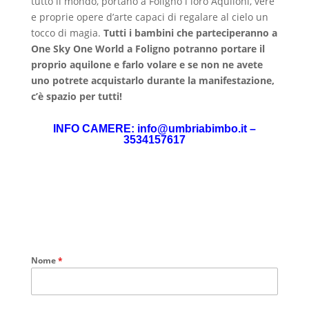
tutto il mondo, portano a Foligno i loro Aquiloni, vere
e proprie opere d’arte capaci di regalare al cielo un
tocco di magia.
Tutti i bambini che parteciperanno a
One Sky One World a Foligno potranno portare il
proprio aquilone e farlo volare e se non ne avete
uno potrete acquistarlo durante la manifestazione,
c’è spazio per tutti!
INFO CAMERE: info@umbriabimbo.it –
3534157617
Nome
*