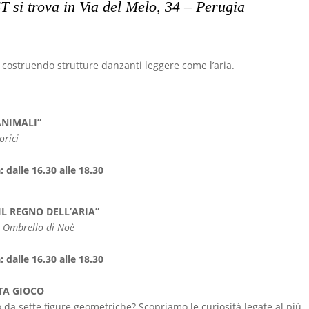
 si trova in Via del Melo, 34 – Perugia
o costruendo strutture danzanti leggere come l’aria.
ANIMALI”
orici
dalle 16.30 alle 18.30
IL REGNO DELL’ARIA”
e Ombrello di Noè
dalle 16.30 alle 18.30
TA GIOCO
a sette figure geometriche? Scopriamo le curiosità legate al più