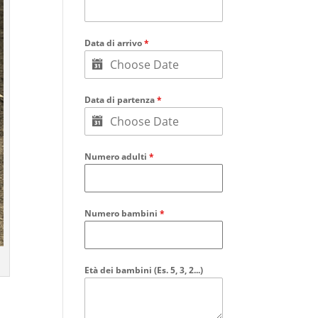
Data di arrivo
*
Data di partenza
*
Numero adulti
*
Numero bambini
*
Età dei bambini (Es. 5, 3, 2...)