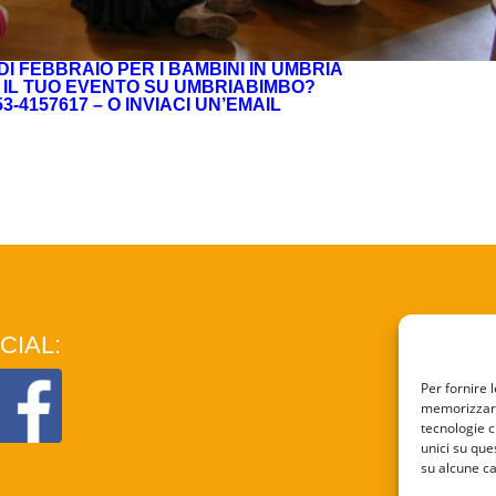
 DI FEBBRAIO PER I BAMBINI IN UMBRIA
E IL TUO EVENTO SU UMBRIABIMBO?
3-4157617 – O
INVIACI UN’EMAIL
CIAL:
COO
Per fornire 
memorizzare 
PRI
tecnologie c
unici su que
su alcune ca