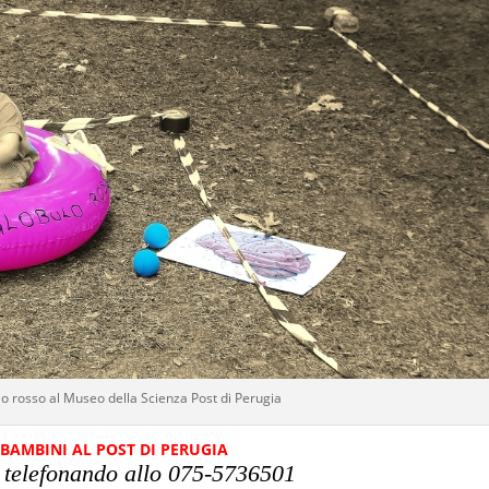
lo rosso al Museo della Scienza Post di Perugia
I BAMBINI AL POST DI PERUGIA
e telefonando allo 075-5736501