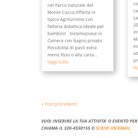
co
nel Parco naturale del
ca
Monte Cucco.Offerta in
La
tipico Agriturismo con
20
fattoria didattica ideale per
in
bambini! Sistemazione in
M
Camera con bagno privato
es
Possibilità di pasti extra
ad
menù fisso o alla carta...
pr
leggi tutto
le
« Post precedenti
VUOI INSERIRE LA TUA ATTIVITA’ O EVENTO P
CHIAMA IL 320-4550155 O
SCRIVI UN’EMAIL