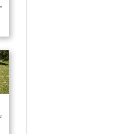
on
e
o