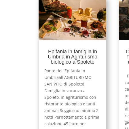
Epifania in famiglia in
O
Umbria in Agriturismo
F
biologico a Spoleto
Ponte dell'Epifania in
Pe
Umbriaall'AGRITURISMO
co
SAN VITO di Spoleto!
ca
Famiglia in vacanza a
um
Spoleto, in agriturismo con
de
ristorante biologico e tanti
Ri
animali Soggiorno minimo 2
re
notti Pernottamento e prima
gi
colazione 45 euro per
Me