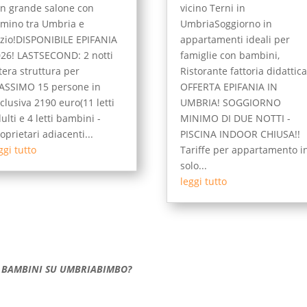
n grande salone con
vicino Terni in
mino tra Umbria e
UmbriaSoggiorno in
zio!DISPONIBILE EPIFANIA
appartamenti ideali per
26! LASTSECOND: 2 notti
famiglie con bambini,
tera struttura per
Ristorante fattoria didattic
ASSIMO 15 persone in
OFFERTA EPIFANIA IN
clusiva 2190 euro(11 letti
UMBRIA! SOGGIORNO
ulti e 4 letti bambini -
MINIMO DI DUE NOTTI -
oprietari adiacenti...
PISCINA INDOOR CHIUSA!!
ggi tutto
Tariffe per appartamento i
solo...
leggi tutto
ER BAMBINI SU UMBRIABIMBO?