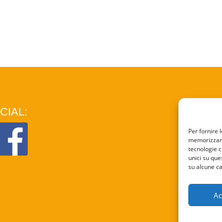
CIAL:
COO
Per fornire 
memorizzare 
PRI
tecnologie c
unici su que
su alcune ca
Ac