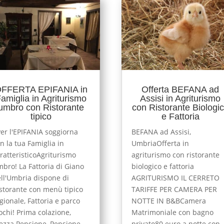
FFERTA EPIFANIA in
Offerta BEFANA ad
amiglia in Agriturismo
Assisi in Agriturismo
umbro con Ristorante
con Ristorante Biologi
tipico
e Fattoria
r l'EPIFANIA soggiorna
BEFANA ad Assisi,
n la tua Famiglia in
UmbriaOfferta in
ratteristicoAgriturismo
agriturismo con ristorante
bro! La Fattoria di Giano
biologico e fattoria
ll'Umbria dispone di
AGRITURISMO IL CERRETO
storante con menù tipico
TARIFFE PER CAMERA PER
gionale, Fattoria e parco
NOTTE IN B&BCamera
ochi! Prima colazione,
Matrimoniale con bagno
zza Pensione, Pensione
privato80 euro a notte con