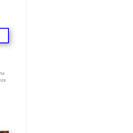
eta
anze