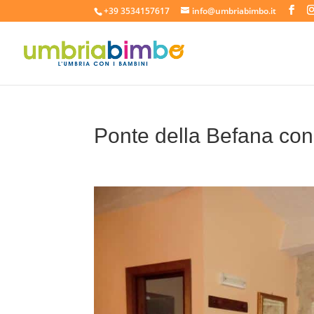
+39 3534157617
info@umbriabimbo.it
Ponte della Befana con