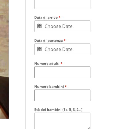
Data di arrivo
*
Data di partenza
*
Numero adulti
*
Numero bambini
*
Età dei bambini (Es. 5, 3, 2...)