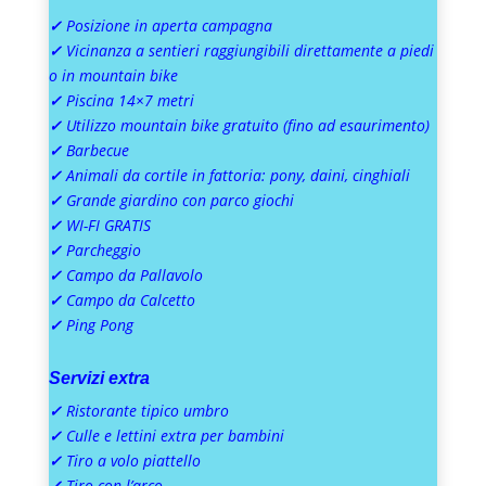
✓
Posizione in aperta campagna
✓
Vicinanza a sentieri raggiungibili direttamente a piedi
o in mountain bike
✓
Piscina 14×7 metri
✓
Utilizzo mountain bike gratuito (fino ad esaurimento)
✓
Barbecue
✓
Animali da cortile in fattoria: pony, daini, cinghiali
✓
Grande giardino con parco giochi
✓
WI-FI GRATIS
✓
Parcheggio
✓
Campo da Pallavolo
✓
Campo da Calcetto
✓
Ping Pong
Servizi extra
✓
Ristorante tipico umbro
✓
Culle e lettini extra per bambini
✓
Tiro a volo piattello
✓
Tiro con l’arco