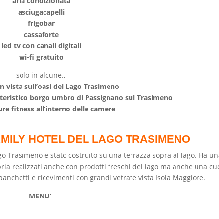
aria condizionata
asciugacapelli
frigobar
cassaforte
led tv con canali digitali
wi-fi gratuito
solo in alcune…
n vista sull’oasi del Lago Trasimeno
atteristico borgo umbro di Passignano sul Trasimeno
ure fitness all’interno delle camere
AMILY HOTEL DEL LAGO TRASIMENO
Lago Trasimeno è stato costruito su una terrazza sopra al lago. Ha un
mbria realizzati anche con prodotti freschi del lago ma anche una cu
banchetti e ricevimenti con grandi vetrate vista Isola Maggiore.
MENU’