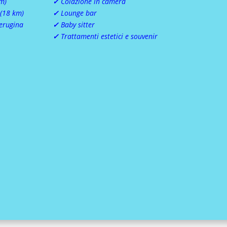
km)
✓
Colazione in camera
 (18 km)
✓
Lounge bar
Perugina
✓
Baby sitter
✓
Trattamenti estetici e souvenir