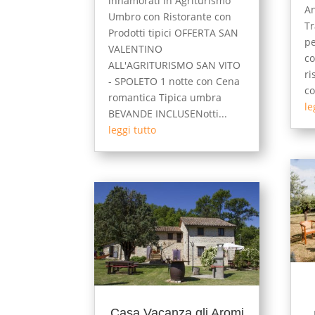
innamorati in Agriturismo
An
Umbro con Ristorante con
Tr
Prodotti tipici OFFERTA SAN
pe
VALENTINO
co
ALL'AGRITURISMO SAN VITO
ri
- SPOLETO 1 notte con Cena
co
romantica Tipica umbra
le
BEVANDE INCLUSENotti...
leggi tutto
Casa Vacanza gli Aromi