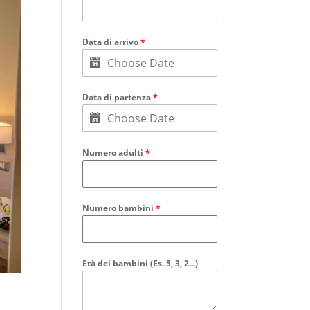
Data di arrivo
*
Data di partenza
*
Numero adulti
*
Numero bambini
*
Età dei bambini (Es. 5, 3, 2...)