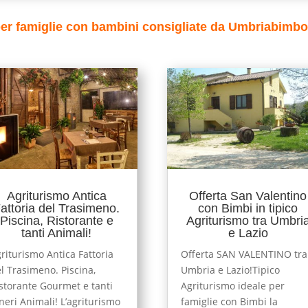
er famiglie con bambini consigliate da Umbriabimbo
Agriturismo Antica
Offerta San Valentino
attoria del Trasimeno.
con Bimbi in tipico
Piscina, Ristorante e
Agriturismo tra Umbri
tanti Animali!
e Lazio
riturismo Antica Fattoria
Offerta SAN VALENTINO tra
l Trasimeno. Piscina,
Umbria e Lazio!Tipico
storante Gourmet e tanti
Agriturismo ideale per
neri Animali! L’agriturismo
famiglie con Bimbi la