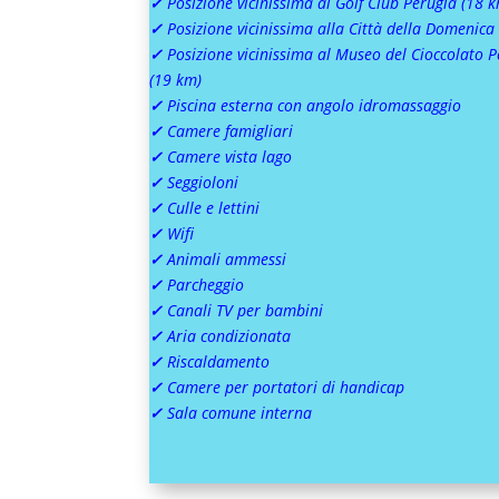
✓
Posizione vicinissima al Golf Club Perugia (18 
✓
Posizione vicinissima alla Città della Domenica
✓
Posizione vicinissima al Museo del Cioccolato 
(19 km)
✓
Piscina esterna con angolo idromassaggio
✓
Camere famigliari
✓
Camere vista lago
✓
Seggioloni
✓
Culle e lettini
✓
Wifi
✓
Animali ammessi
✓
Parcheggio
✓
Canali TV per bambini
✓
Aria condizionata
✓
Riscaldamento
✓
Camere per portatori di handicap
✓
Sala comune interna