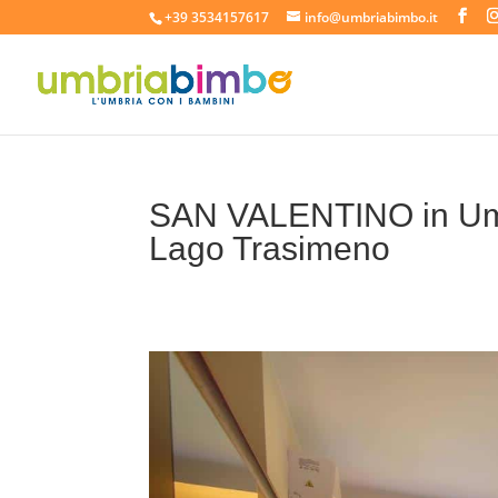
+39 3534157617
info@umbriabimbo.it
SAN VALENTINO in Umbri
Lago Trasimeno