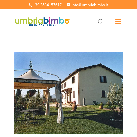
+39 3534157617
info@umbriabimbo.it