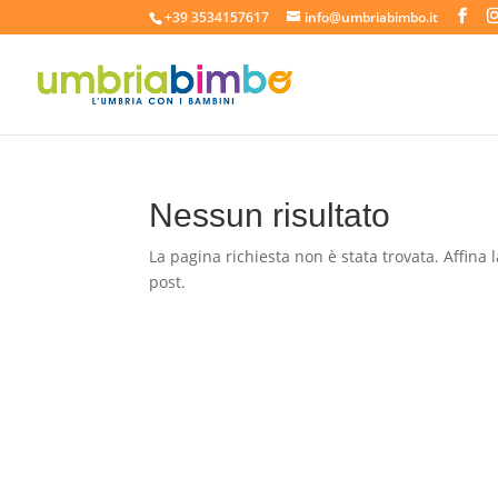
+39 3534157617
info@umbriabimbo.it
Nessun risultato
La pagina richiesta non è stata trovata. Affina l
post.