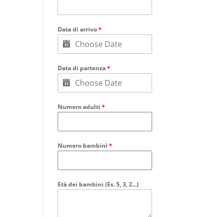
Data di arrivo
*
Data di partenza
*
Numero adulti
*
Numero bambini
*
Età dei bambini (Es. 5, 3, 2...)