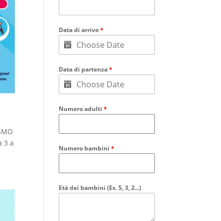
Data di arrivo
*
Data di partenza
*
Numero adulti
*
ISMO
a 3 a
Numero bambini
*
Età dei bambini (Es. 5, 3, 2...)