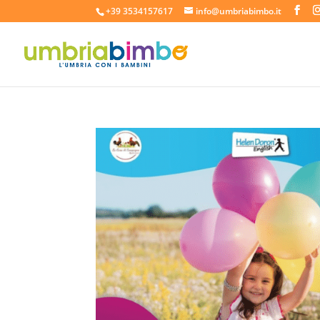
+39 3534157617
info@umbriabimbo.it