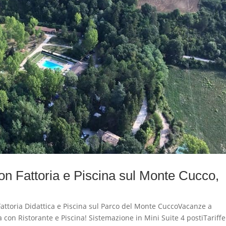
n Fattoria e Piscina sul Monte Cucco,
toria Didattica e Piscina sul Parco del Monte CuccoVacanze a
 con Ristorante e Piscina! Sistemazione in Mini Suite 4 postiTariffe