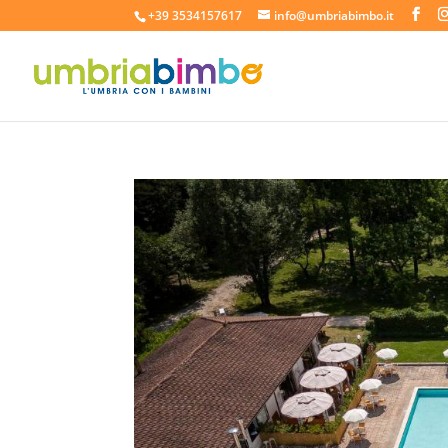
+39 3534157617
info@umbriabimbo.it