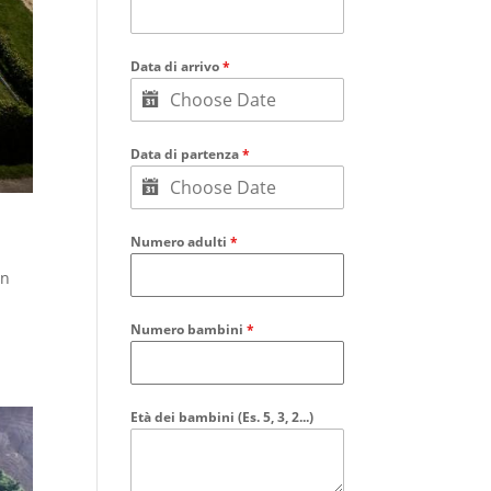
Data di arrivo
*
Data di partenza
*
Numero adulti
*
in
Numero bambini
*
Età dei bambini (Es. 5, 3, 2...)