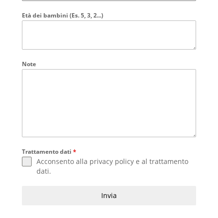
Età dei bambini (Es. 5, 3, 2...)
Note
Trattamento dati
*
Acconsento alla
privacy policy
e al
trattamento
dati
.
Invia