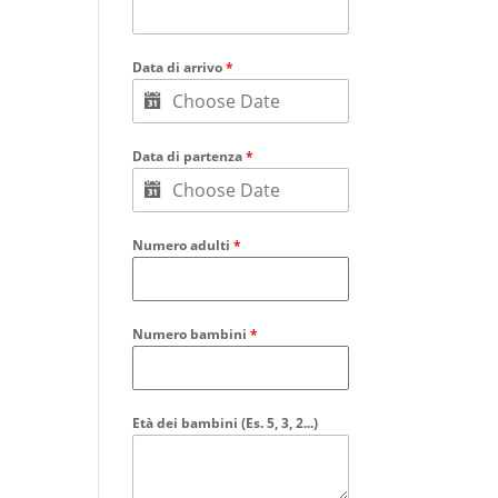
Data di arrivo
*
Data di partenza
*
Numero adulti
*
Numero bambini
*
Età dei bambini (Es. 5, 3, 2...)