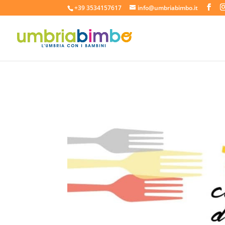
+39 3534157617
info@umbriabimbo.it