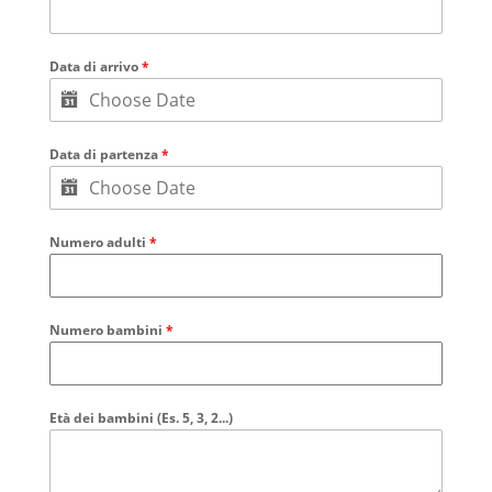
Data di arrivo
*
Data di partenza
*
Numero adulti
*
Numero bambini
*
Età dei bambini (Es. 5, 3, 2...)