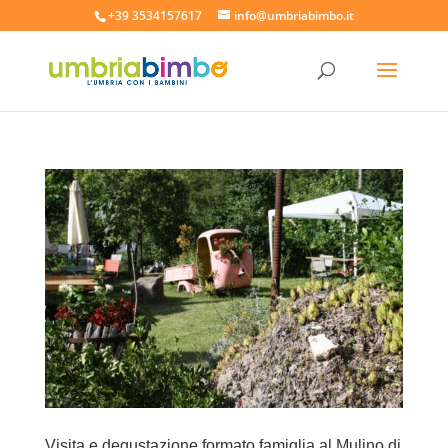
+39 3534157617
info@umbriabimbo.it
Visita e degustazione formato famiglia al Mulino di