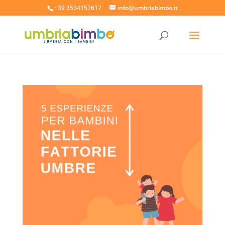
+39 3534157617
info@umbriabimbo.it