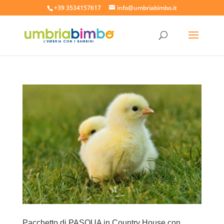
+39 3534157617
info@umbriabimbo.it
Pacchetto di PASQUA in Country House con