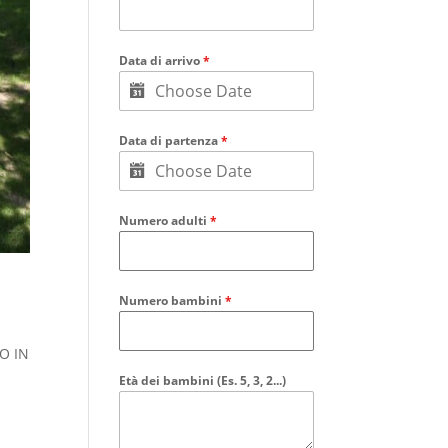
Data di arrivo
*
Data di partenza
*
Numero adulti
*
Numero bambini
*
NO IN
Età dei bambini (Es. 5, 3, 2...)