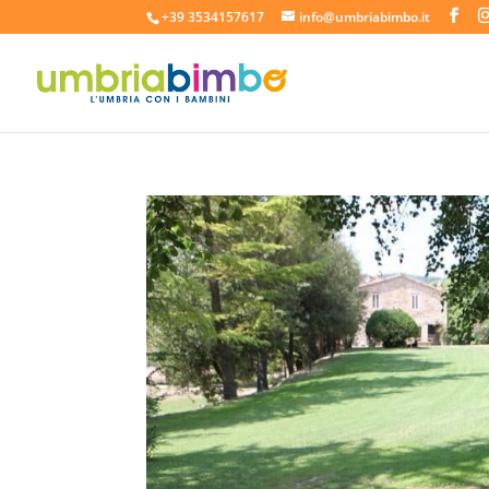
+39 3534157617
info@umbriabimbo.it