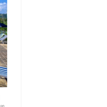
i
con