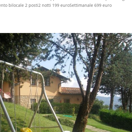
nto bilocale 2 posti2 notti 199 euroSettimanale 699 euro