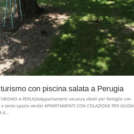
urismo con piscina salata a Perugia
ISMO A PERUGIAAppartamenti vacanza ideali per famiglie con
bero e tanto spazio verde! APPARTAMENTI CON COLAZIONE PER GIUG
6...