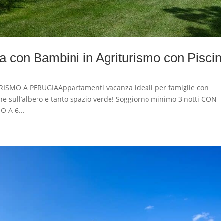
 con Bambini in Agriturismo con Pisci
SMO A PERUGIAAppartamenti vacanza ideali per famiglie con
ene sull’albero e tanto spazio verde! Soggiorno minimo 3 notti CON
 A 6...