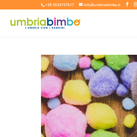
+39 3534157617
info@umbriabimbo.it