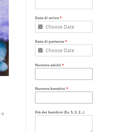
Data di arrivo
*
Data di partenza
*
Numero adulti
*
Numero bambini
*
Età dei bambini (Es. 5, 3, 2...)
 a