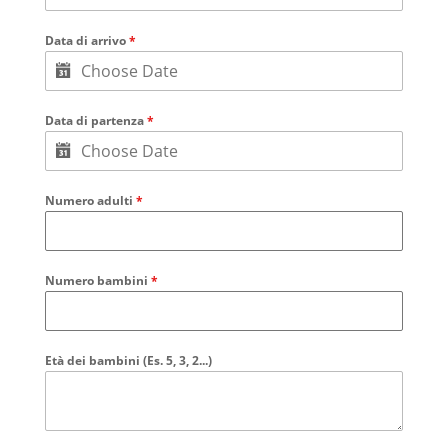
Data di arrivo
*
Data di partenza
*
Numero adulti
*
Numero bambini
*
Età dei bambini (Es. 5, 3, 2...)