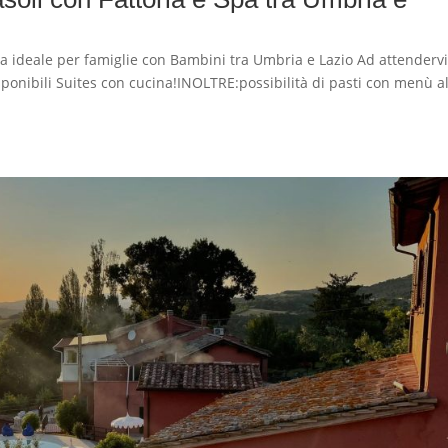
deale per famiglie con Bambini tra Umbria e Lazio Ad attenderv
isponibili Suites con cucina!INOLTRE:possibilità di pasti con menù a