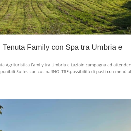
Tenuta Family con Spa tra Umbria e
 Agrituristica Family tra Umbria e LazioIn campagna ad attender
isponibili Suites con cucina!INOLTRE:possibilità di pasti con menù a