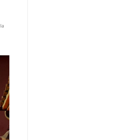
i
lla