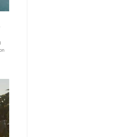
a
d
con