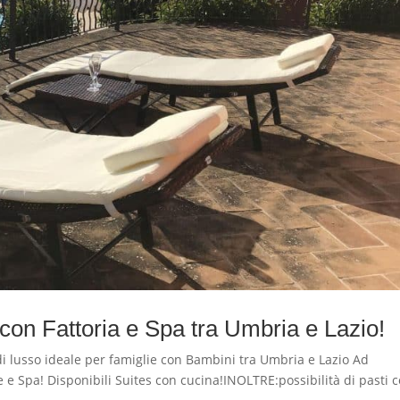
con Fattoria e Spa tra Umbria e Lazio!
lusso ideale per famiglie con Bambini tra Umbria e Lazio Ad
te e Spa! Disponibili Suites con cucina!INOLTRE:possibilità di pasti 