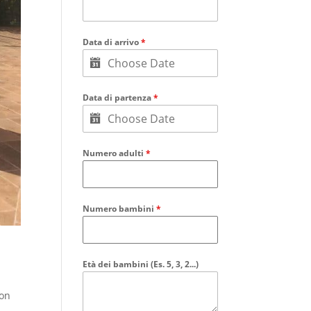
Data di arrivo
*
Data di partenza
*
Numero adulti
*
Numero bambini
*
Età dei bambini (Es. 5, 3, 2...)
con