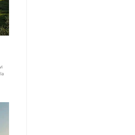
vi
lla