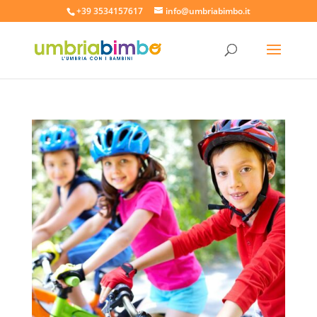
+39 3534157617
info@umbriabimbo.it