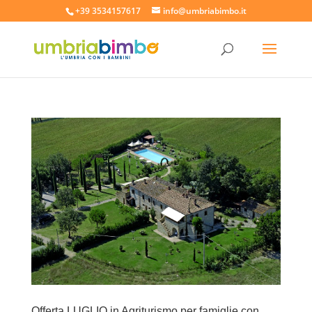
+39 3534157617
info@umbriabimbo.it
Offerta LUGLIO in Agriturismo per famiglie con