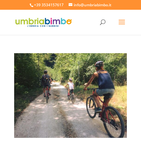
+39 3534157617
info@umbriabimbo.it