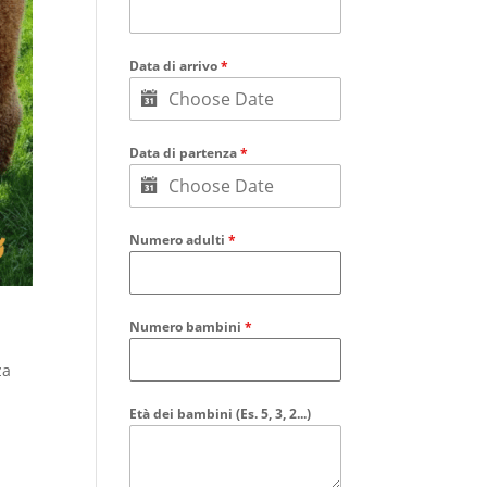
Data di arrivo
*
Data di partenza
*
Numero adulti
*
Numero bambini
*
za
Età dei bambini (Es. 5, 3, 2...)