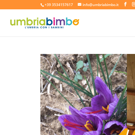
+39 3534157617
info@umbriabimbo.it