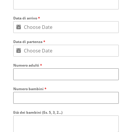
Data di arrivo
*
Data di partenza
*
Numero adulti
*
Numero bambini
*
Età dei bambini (Es. 5, 3, 2...)