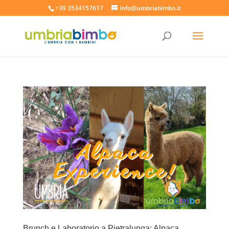
+39 3534157617
info@umbriabimbo.it
Brunch e Laboratorio a Pietralunga: Alpaca