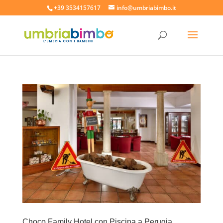
+39 3534157617
info@umbriabimbo.it
Choco Family Hotel con Piscina a Perugia