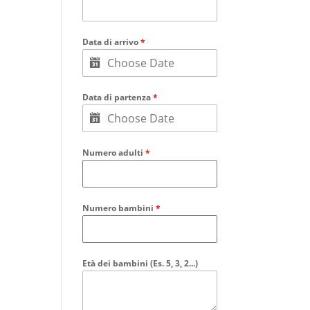
Data di arrivo
*
Data di partenza
*
Numero adulti
*
Numero bambini
*
Età dei bambini (Es. 5, 3, 2...)