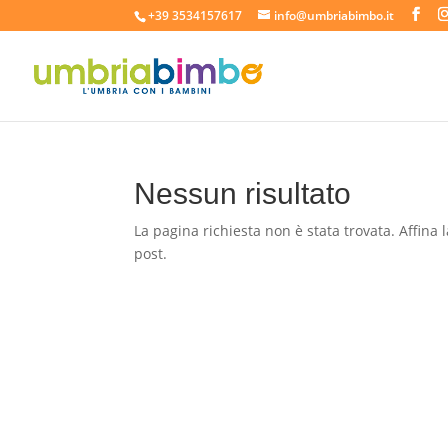
+39 3534157617
info@umbriabimbo.it
Nessun risultato
La pagina richiesta non è stata trovata. Affina l
post.